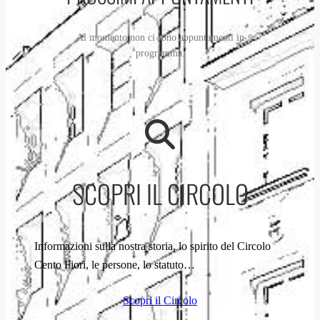
Al momento non ci sono appuntamenti in
programma.
SCOPRI IL CIRCOLO
Informazioni sulla nostra storia, lo spirito del Circolo
Cento Fiori, le persone, lo statuto…
Scopri il Circolo