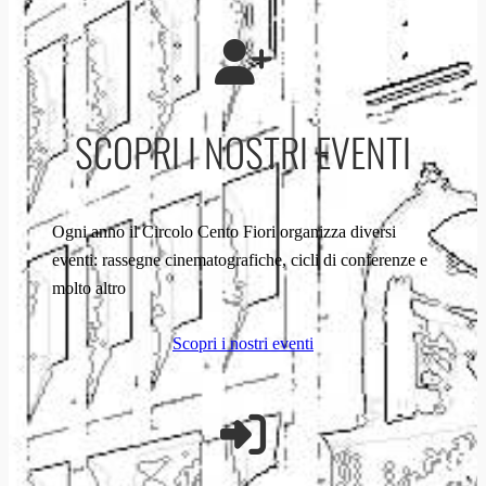
SCOPRI I NOSTRI EVENTI
Ogni anno il Circolo Cento Fiori organizza diversi
eventi: rassegne cinematografiche, cicli di conferenze e
molto altro
Scopri i nostri eventi