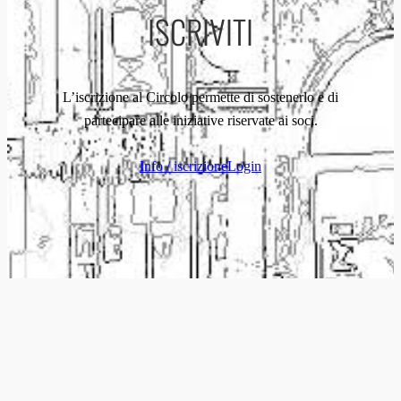
ISCRIVITI
L’iscrizione al Circolo permette di sostenerlo e di
partecipare alle iniziative riservate ai soci.
Info / iscrizione
Login