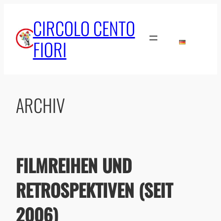
Zum
CIRCOLO CENTO
Inhalt
springen
FIORI
ARCHIV
FILMREIHEN UND
RETROSPEKTIVEN (SEIT
2006)